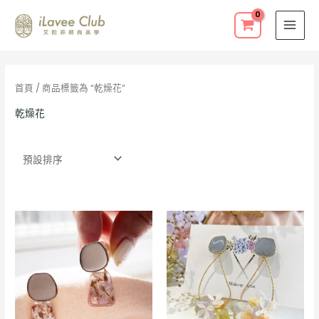
跳
至
主
要
內
首頁
/ 商品標籤為 “乾燥花”
容
乾燥花