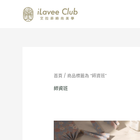
跳
至
主
要
內
容
首頁
/ 商品標籤為 “師資班”
師資班