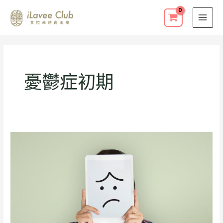
跳
至
主
要
內
容
憂鬱症初期
沒
來
由
的
莫
名
想