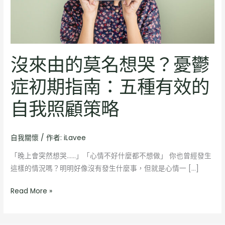
哭？
憂
鬱
症
初
沒來由的莫名想哭？憂鬱
期
指
症初期指南：五種有效的
南：
自我照顧策略
五
種
有
自我關懷
/ 作者:
iLavee
效
的
「晚上會突然想哭……」「心情不好什麼都不想做」 你也曾經發生
自
這樣的情況嗎？明明好像沒有發生什麼事，但就是心情一 […]
我
照
Read More »
顧
策