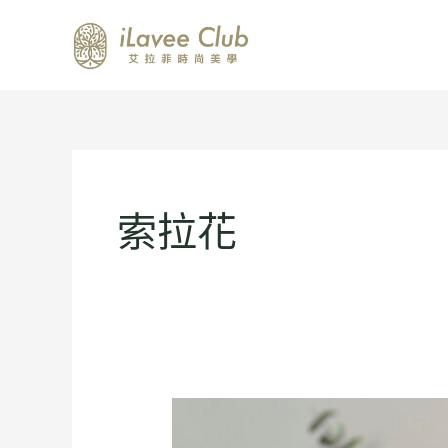
跳
至
主
要
內
容
索拉花
新
手