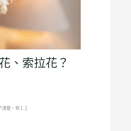
花、索拉花？
楚，到 […]