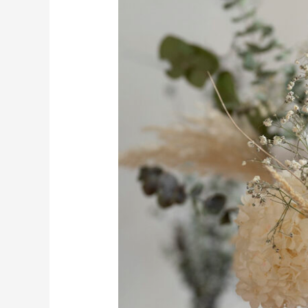
如
何
選
擇
適
合
的
花
材，
乾
燥
花、
永
生
花、
索