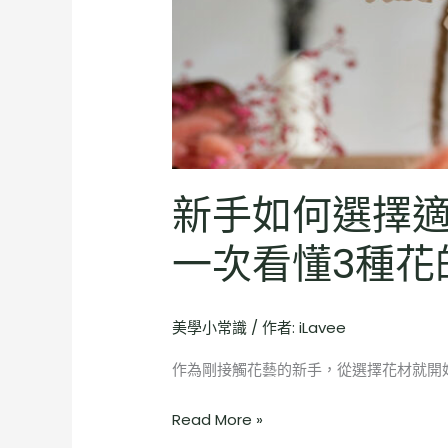
拉
花？
一
次
看
懂
3
種
新手如何選擇
花
的
一次看懂3種花
差
別
美學小常識
/ 作者:
iLavee
作為剛接觸花藝的新手，從選擇花材就開始
Read More »